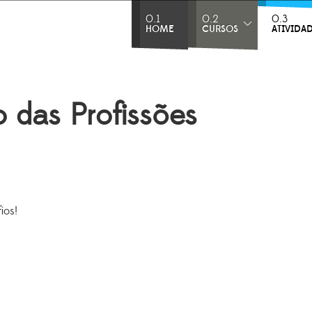
0.1
0.2
0.3
HOME
CURSOS
ATIVIDA
 das Profissões
fios!