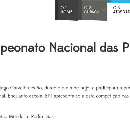
0.1
0.2
0.3
HOME
CURSOS
ATIVIDA
eonato Nacional das Pr
iago Carvalho estão, durante o dia de hoje, a participar na p
al. Enquanto escola, EPT apresenta-se a esta competição nas á
érico Mendes e Pedro Dias.