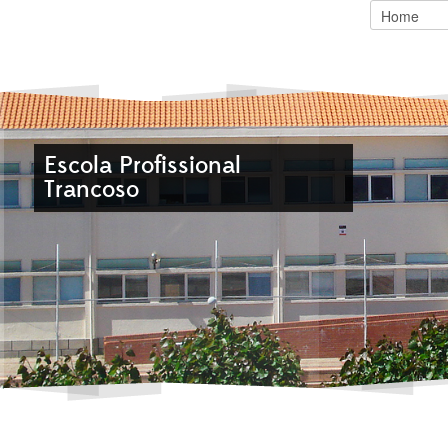
Escola Profissional
Ensino
Vais ficar de
Trancoso
modular
fora?