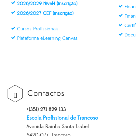
2026/2029 Nível4 (inscrição)
Finan
2026/2027 CEF (inscrição)
Finan
Certi
Cursos Profissionais
Docu
Plataforma eLearning Canvas
Contactos
+(351) 271 829 133
Escola Profissional de Trancoso
Avenida Rainha Santa Isabel
6420-077, Trancoso